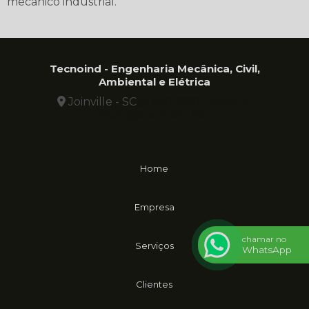
mecânico industrial.
Tecnoind - Engenharia Mecânica, Civil,
Ambiental e Elétrica
Joinville - SC
(47) 99917-8333
contato@tecnoind.ind.br
Home
Empresa
chamar no
Serviços
WhatsApp
Clientes