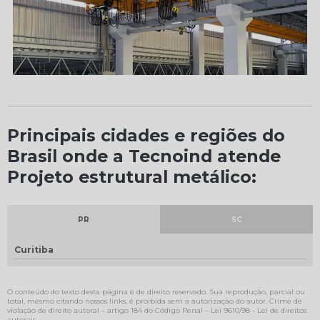
Principais cidades e regiões do
Brasil onde a Tecnoind atende
Projeto estrutural metálico:
PR
SC
Curitiba
O conteúdo do texto desta página é de direito reservado. Sua reprodução, parcial ou
total, mesmo citando nossos links, é proibida sem a autorização do autor. Crime de
violação de direito autoral – artigo 184 do Código Penal –
Lei 9610/98 - Lei de direitos
autorais
.