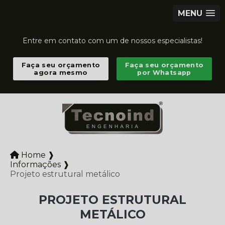
MENU
Entre em contato com um de nossos especialistas!
Faça seu orçamento
Faça seu orçamento
agora mesmo
por Whatsapp
Home ❱
Informações ❱
Projeto estrutural metálico
PROJETO ESTRUTURAL
METÁLICO