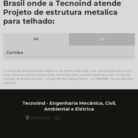
Brasil onde a Tecnoind atende
Projeto de estrutura metalica
para telhado:
PR
SC
Curitiba
O conteúdo do texto desta página é de direito reservado. Sua reprodução, parcial ou
total, mesmo citando nossos links, é proibida sem a autorização do autor. Crime de
violação de direito autoral – artigo 184 do Código Penal –
Lei 9610/98 - Lei de direitos
autorais
.
Tecnoind - Engenharia Mecânica, Civil,
Ambiental e Elétrica
Joinville - SC
(47) 99917-8333
contato@tecnoind.ind.br